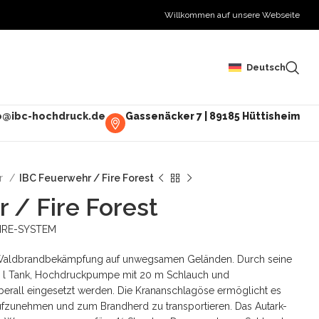
Willkommen auf unsere Webseite
Deutsch
o@ibc-hochdruck.de
Gassenäcker 7 | 89185 Hüttisheim
er
IBC Feuerwehr / Fire Forest
 / Fire Forest
IRE-SYSTEM
er Waldbrandbekämpfung auf unwegsamen Geländen. Durch seine
0 l Tank, Hochdruckpumpe mit 20 m Schlauch und
erall eingesetzt werden. Die Krananschlagöse ermöglicht es
fzunehmen und zum Brandherd zu transportieren. Das Autark-