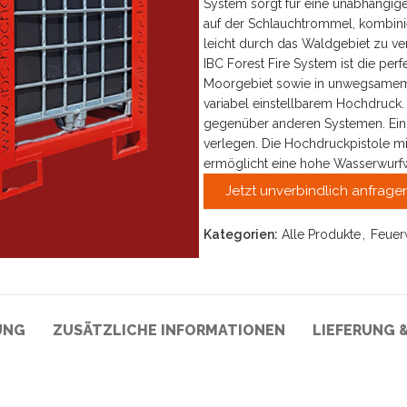
System sorgt für eine unabhängig
auf der Schlauchtrommel, kombini
leicht durch das Waldgebiet zu ve
IBC Forest Fire System ist die pe
Moorgebiet sowie in unwegsamem G
variabel einstellbarem Hochdruck. 
gegenüber anderen Systemen. Ein 
verlegen. Die Hochdruckpistole mi
ermöglicht eine hohe Wasserwurfwe
Jetzt unverbindlich anfrage
Kategorien:
Alle Produkte
,
Feuer
UNG
ZUSÄTZLICHE INFORMATIONEN
LIEFERUNG 