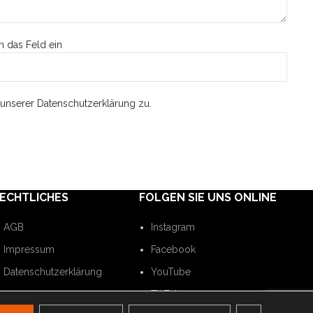
n das Feld ein
unserer Datenschutzerklärung zu.
ECHTLICHES
FOLGEN SIE UNS ONLINE
AGB
Instagram
Impressum
Facebook
Datenschutzerklärung
YouTube
TikTok
GDPR Cookie-B