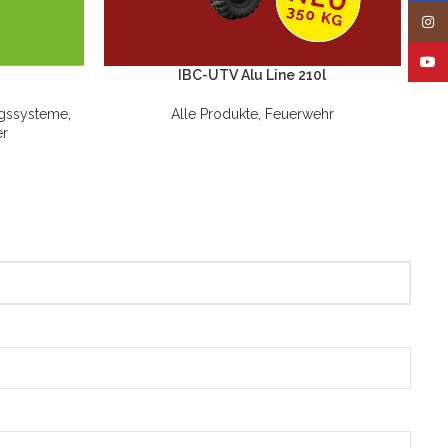
Insta
YouT
IBC-UTV Alu Line 210l
gssysteme
,
Alle Produkte
,
Feuerwehr
er