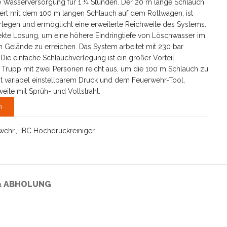
e Wasserversorgung für 1 ¼ Stunden. Der 20 m lange Schlauch
ert mit dem 100 m langen Schlauch auf dem Rollwagen, ist
rlegen und ermöglicht eine erweiterte Reichweite des Systems.
rfekte Lösung, um eine höhere Eindringtiefe von Löschwasser im
elände zu erreichen. Das System arbeitet mit 230 bar
Die einfache Schlauchverlegung ist ein großer Vorteil
Trupp mit zwei Personen reicht aus, um die 100 m Schlauch zu
t variabel einstellbarem Druck und dem Feuerwehr-Tool,
ite mit Sprüh- und Vollstrahl.
n
wehr
,
IBC Hochdruckreiniger
& ABHOLUNG