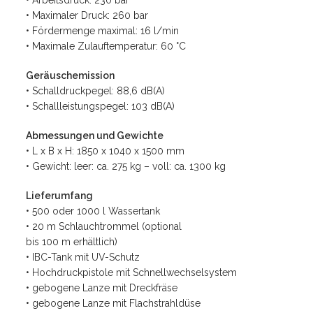
• Arbeitsdruck: 230 bar
• Maximaler Druck: 260 bar
• Fördermenge maximal: 16 l/min
• Maximale Zulauftemperatur: 60 °C
Geräuschemission
• Schalldruckpegel: 88,6 dB(A)
• Schallleistungspegel: 103 dB(A)
Abmessungen und Gewichte
• L x B x H: 1850 x 1040 x 1500 mm
• Gewicht: leer: ca. 275 kg – voll: ca. 1300 kg
Lieferumfang
• 500 oder 1000 l Wassertank
• 20 m Schlauchtrommel (optional
bis 100 m erhältlich)
• IBC-Tank mit UV-Schutz
• Hochdruckpistole mit Schnellwechselsystem
• gebogene Lanze mit Dreckfräse
• gebogene Lanze mit Flachstrahldüse