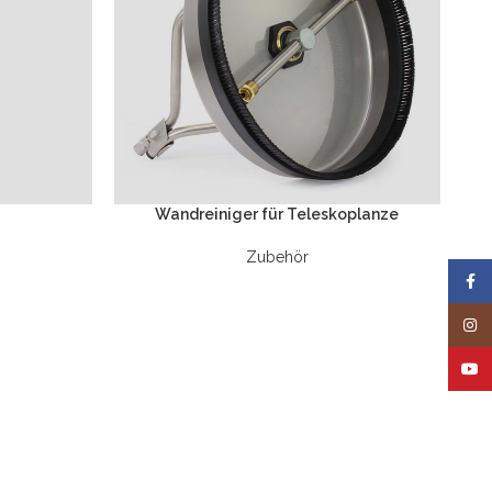
Wandreiniger für Teleskoplanze
Zubehör
Face
Insta
YouT