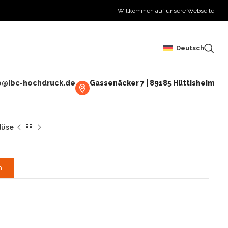
Willkommen auf unsere Webseite
Deutsch
o@ibc-hochdruck.de
Gassenäcker 7 | 89185 Hüttisheim
üse
n